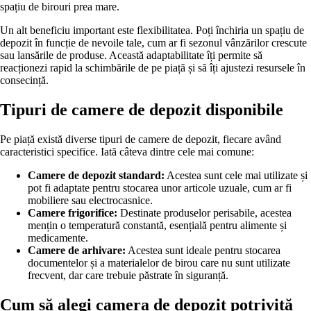
spațiu de birouri prea mare.
Un alt beneficiu important este flexibilitatea. Poți închiria un spațiu de
depozit în funcție de nevoile tale, cum ar fi sezonul vânzărilor crescute
sau lansările de produse. Această adaptabilitate îți permite să
reacționezi rapid la schimbările de pe piață și să îți ajustezi resursele în
consecință.
Tipuri de camere de depozit disponibile
Pe piață există diverse tipuri de camere de depozit, fiecare având
caracteristici specifice. Iată câteva dintre cele mai comune:
Camere de depozit standard:
Acestea sunt cele mai utilizate și
pot fi adaptate pentru stocarea unor articole uzuale, cum ar fi
mobiliere sau electrocasnice.
Camere frigorifice:
Destinate produselor perisabile, acestea
mențin o temperatură constantă, esențială pentru alimente și
medicamente.
Camere de arhivare:
Acestea sunt ideale pentru stocarea
documentelor și a materialelor de birou care nu sunt utilizate
frecvent, dar care trebuie păstrate în siguranță.
Cum să alegi camera de depozit potrivită