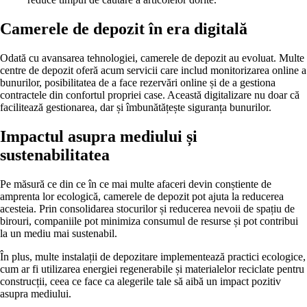
Camerele de depozit în era digitală
Odată cu avansarea tehnologiei, camerele de depozit au evoluat. Multe
centre de depozit oferă acum servicii care includ monitorizarea online a
bunurilor, posibilitatea de a face rezervări online și de a gestiona
contractele din confortul propriei case. Această digitalizare nu doar că
facilitează gestionarea, dar și îmbunătățește siguranța bunurilor.
Impactul asupra mediului și
sustenabilitatea
Pe măsură ce din ce în ce mai multe afaceri devin conștiente de
amprenta lor ecologică, camerele de depozit pot ajuta la reducerea
acesteia. Prin consolidarea stocurilor și reducerea nevoii de spațiu de
birouri, companiile pot minimiza consumul de resurse și pot contribui
la un mediu mai sustenabil.
În plus, multe instalații de depozitare implementează practici ecologice,
cum ar fi utilizarea energiei regenerabile și materialelor reciclate pentru
construcții, ceea ce face ca alegerile tale să aibă un impact pozitiv
asupra mediului.