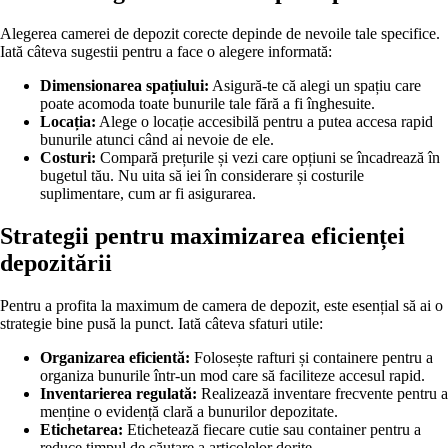
Alegerea camerei de depozit corecte depinde de nevoile tale specifice.
Iată câteva sugestii pentru a face o alegere informată:
Dimensionarea spațiului:
Asigură-te că alegi un spațiu care
poate acomoda toate bunurile tale fără a fi înghesuite.
Locația:
Alege o locație accesibilă pentru a putea accesa rapid
bunurile atunci când ai nevoie de ele.
Costuri:
Compară prețurile și vezi care opțiuni se încadrează în
bugetul tău. Nu uita să iei în considerare și costurile
suplimentare, cum ar fi asigurarea.
Strategii pentru maximizarea eficienței
depozitării
Pentru a profita la maximum de camera de depozit, este esențial să ai o
strategie bine pusă la punct. Iată câteva sfaturi utile:
Organizarea eficientă:
Folosește rafturi și containere pentru a
organiza bunurile într-un mod care să faciliteze accesul rapid.
Inventarierea regulată:
Realizează inventare frecvente pentru a
menține o evidență clară a bunurilor depozitate.
Etichetarea:
Etichetează fiecare cutie sau container pentru a
reduce timpul de căutare a articolelor dorite.