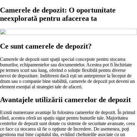
Camerele de depozit: O oportunitate
neexplorată pentru afacerea ta
Ce sunt camerele de depozit?
Camerele de depozit sunt spații special concepute pentru stocarea
bunurilor, echipamentelor sau documentelor. Acestea pot fi închiriate
pe termen scurt sau lung, oferind o soluție flexibilă pentru diverse
nevoi de depozitare. Indiferent dacă ești un antreprenor la început de
drum sau o companie bine stabilită, camerele de depozit pot deveni un
element esențial al strategiei tale de afaceri.
Avantajele utilizării camerelor de depozit
Există numeroase avantaje în folosirea camerelor de depozit. În primul
rând, acestea oferă un spațiu sigur pentru bunurile tale. Majoritatea
centrelor de depozit sunt dotate cu sisteme de securitate avansate, ceea
ce face ca stocarea să fie o opțiune de încredere. De asemenea, poți
gestiona mai bine capitalul tău, evitând cheltuielile asociate cu un